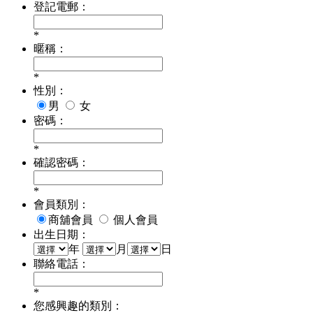
登記電郵：
*
暱稱：
*
性別：
男
女
密碼：
*
確認密碼：
*
會員類別：
商舖會員
個人會員
出生日期：
年
月
日
聯絡電話：
*
您感興趣的類別：