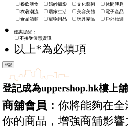
餐飲膳食
婚紗攝影
文化藝術
休閒興趣
衣著潮流
居家生活
美容美體
電子產品
食品酒類
寵物用品
玩具精品
戶外旅遊
優惠提醒：
不接受優惠資訊
以上*為必填項
登記成為uppershop.hk樓上
商舖會員：
你將能夠在全
你的商品，增強商舖影響