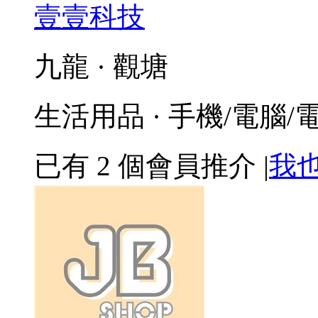
壹壹科技
九龍 · 觀塘
生活用品 · 手機/電腦/
已有
2
個會員推介
|
我