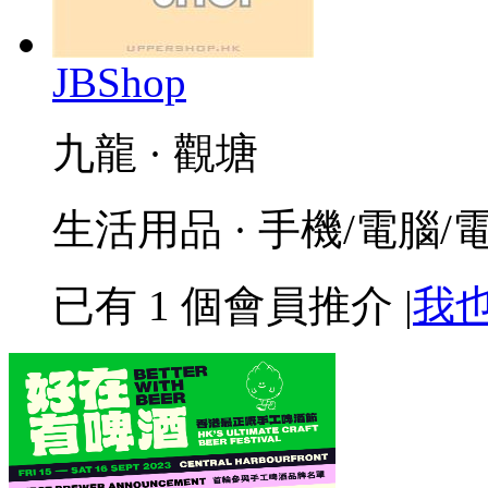
JBShop
九龍 · 觀塘
生活用品 · 手機/電腦/
已有
1
個會員推介
|
我