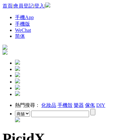
首頁
|
會員登記
|
登入
|
手機App
手機版
WeChat
简体
熱門搜尋：
化妝品
手機殼
樂器
傢俬
DIY
PicidX