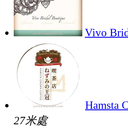
Vivo Bri
Hamsta C
27米處