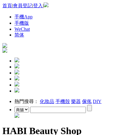
首頁
|
會員登記
|
登入
|
手機App
手機版
WeChat
简体
熱門搜尋：
化妝品
手機殼
樂器
傢俬
DIY
HABI Beauty Shop