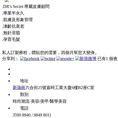
.DR’s Secret 專屬皮膚顧問
.專業半永久
.肌膚及形象管理
.凍齡抗衰老
.無針溶脂
.孕育毛髮
私人訂製療程，體貼您的需要，四個月幫您大變身。
分享到：
已有
1
個會
地址
新蒲崗
六合街25號嘉時工業大廈6樓B2座C室
類別
時尚潮流·美容/美甲/醫學美容
電話
3590 8940 / 9849 8011