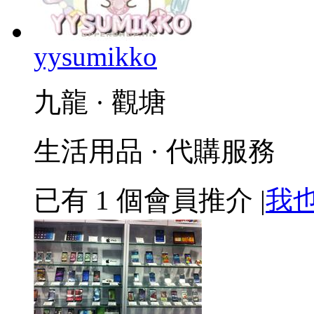
yysumikko
九龍 · 觀塘
生活用品 · 代購服務
已有
1
個會員推介
|
我