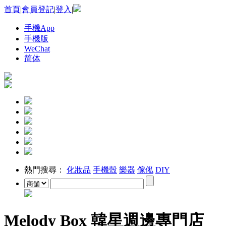
首頁
|
會員登記
|
登入
|
手機App
手機版
WeChat
简体
熱門搜尋：
化妝品
手機殼
樂器
傢俬
DIY
Melody Box 韓星週邊專門店