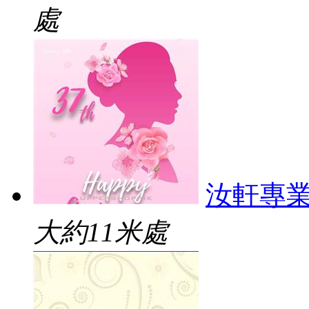
處
汝軒專
大約11米處