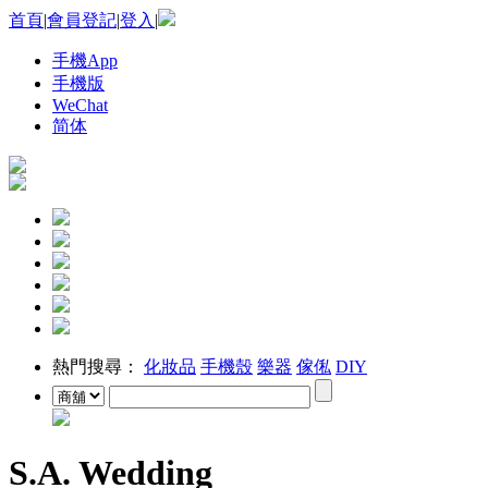
首頁
|
會員登記
|
登入
|
手機App
手機版
WeChat
简体
熱門搜尋：
化妝品
手機殼
樂器
傢俬
DIY
S.A. Wedding