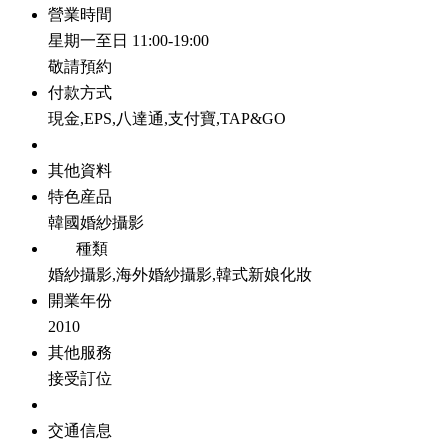
營業時間
星期一至日 11:00-19:00
敬請預約
付款方式
現金,EPS,八達通,支付寶,TAP&GO
其他資料
特色産品
韓國婚紗攝影
種類
婚紗攝影,海外婚紗攝影,韓式新娘化妝
開業年份
2010
其他服務
接受訂位
交通信息