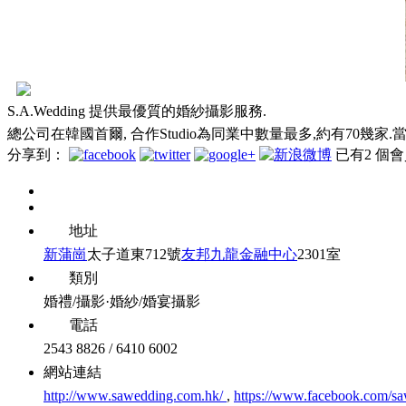
S.A.Wedding 提供最優質的婚紗攝影服務.
總公司在韓國首爾, 合作Studio為同業中數量最多,約有70幾
分享到：
已有
2
個會
地址
新蒲崗
太子道東712號
友邦九龍金融中心
2301室
類別
婚禮/攝影·婚紗/婚宴攝影
電話
2543 8826 / 6410 6002
網站連結
http://www.sawedding.com.hk/
,
https://www.facebook.com/s