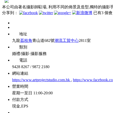
本公司由著名攝影師駐場, 利用不同的佈景及造型,獨特的攝影
分享到：
已有
3
個會
地址
九龍
荔枝角
青山道682號
潮流工貿中心
2811室
類別
婚禮/攝影·攝影服務
電話
9428 8267 / 9872 2180
網站連結
https://www.artprojectstudio.com.hk
,
https://www.facebook.co
營業時間
星期一至日 11:00-20:00
付款方式
現金,EPS