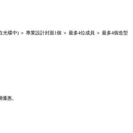
0個(輯錄在光碟中) ＞ 專業設計封面1個 ＞ 最多4位成員 ＞ 最多4個造型
關優惠。