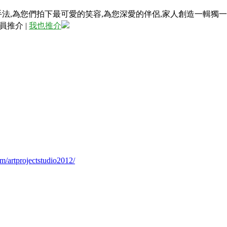
手法,為您們拍下最可愛的笑容,為您深愛的伴侶,家人創造一輯獨一
員推介
|
我也推介
m/artprojectstudio2012/