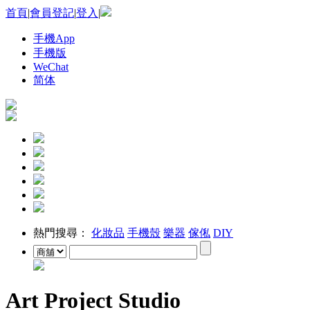
首頁
|
會員登記
|
登入
|
手機App
手機版
WeChat
简体
熱門搜尋：
化妝品
手機殼
樂器
傢俬
DIY
Art Project Studio