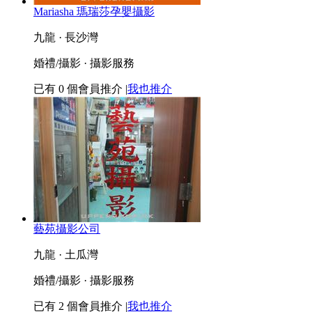
Mariasha 瑪瑞莎孕嬰攝影
九龍 · 長沙灣
婚禮/攝影 · 攝影服務
已有
0
個會員推介
|
我也推介
藝苑攝影公司
九龍 · 土瓜灣
婚禮/攝影 · 攝影服務
已有
2
個會員推介
|
我也推介