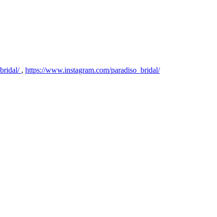
bridal/
,
https://www.instagram.com/paradiso_bridal/