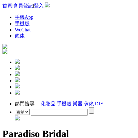
首頁
|
會員登記
|
登入
|
手機App
手機版
WeChat
简体
熱門搜尋：
化妝品
手機殼
樂器
傢俬
DIY
Paradiso Bridal