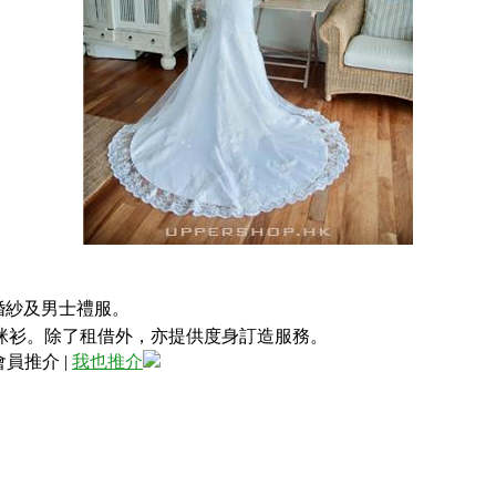
牌的婚紗及男士禮服。
咪衫。除了租借外，亦提供度身訂造服務。
會員推介
|
我也推介