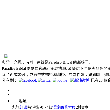
典雅，亮麗，時尚 - 這就是Paradiso Bridal 的新娘子。
Paradiso Bridal 提供自家設計婚紗禮服, 及提供不同歐洲品
除了西式婚紗，亦有中式裙褂和潮褂。並為伴娘，姊妹團，媽
分享到：
已有
28
個
地址
九龍
紅磡
蕪湖街70-74號
潤達商業大廈
2樓B室