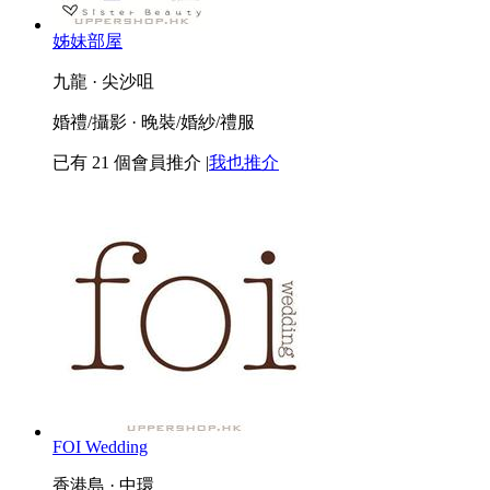
姊妹部屋
九龍 · 尖沙咀
婚禮/攝影 · 晚裝/婚紗/禮服
已有
21
個會員推介
|
我也推介
FOI Wedding
香港島 · 中環