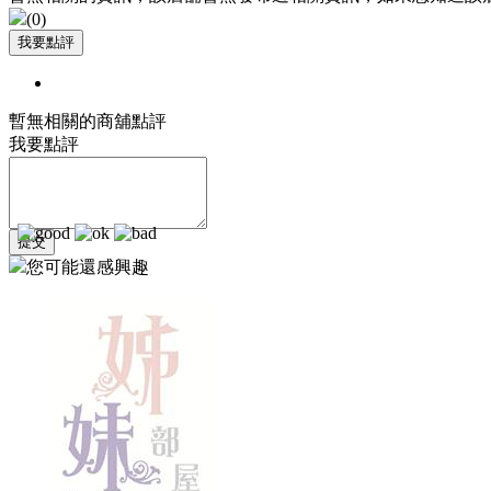
(
0
)
暫無相關的商舖點評
我要點評
您可能還感興趣