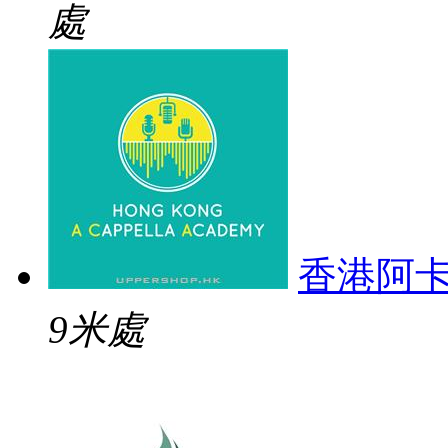
處
香港阿
9米處