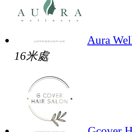
Aura Wel
16米處
Gcover H