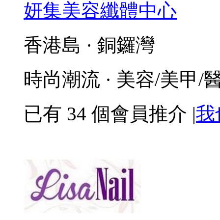
妍集美容纖體中心
香港島 · 銅鑼灣
時尚潮流 · 美容/美甲/
已有
34
個會員推介
|
我