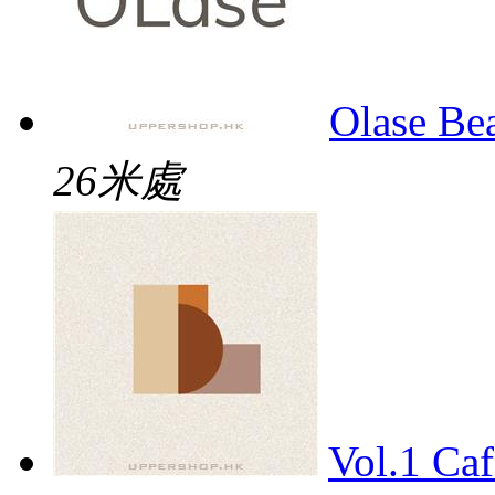
Olase Be
26米處
Vol.1 Caf