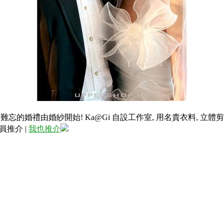
務。難忘的婚禮由婚紗開始! Ka@Gi 自設工作室, 用名貴衣料, 
員推介
|
我也推介