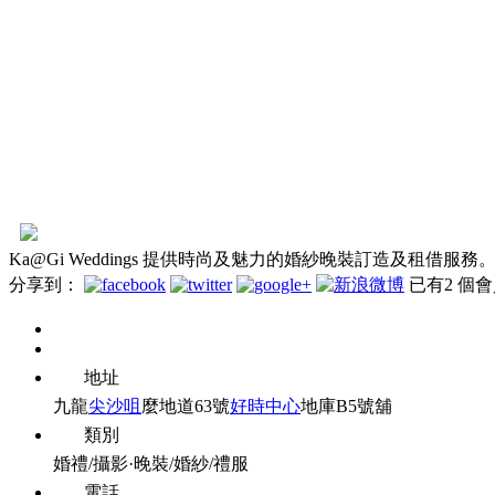
Ka@Gi Weddings 提供時尚及魅力的婚紗晚裝訂造及租借服
分享到：
已有
2
個會
地址
九龍
尖沙咀
麼地道63號
好時中心
地庫B5號舖
類別
婚禮/攝影·晚裝/婚紗/禮服
電話