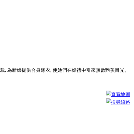
立體剪裁, 為新娘提供合身嫁衣, 使她們在婚禮中引來無數艷羨目光。