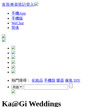
首頁
|
會員登記
|
登入
|
手機App
手機版
WeChat
简体
熱門搜尋：
化妝品
手機殼
樂器
傢俬
DIY
Ka@Gi Weddings