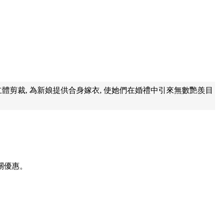
料, 立體剪裁, 為新娘提供合身嫁衣, 使她們在婚禮中引來無數艷羨目
關優惠。