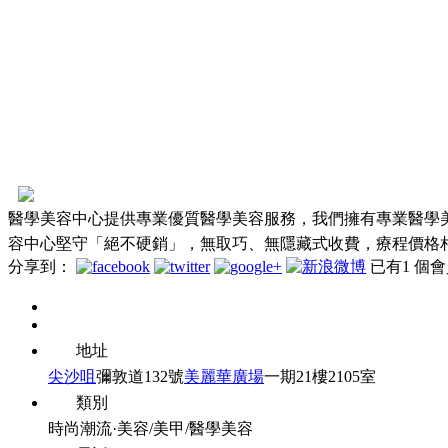
醫學美容中心提供專業優質醫學美容服務，我們擁有專業醫學
容中心堅守「絕不硬銷」，無取巧、無隱藏式收費，療程價格
分享到：
已有
1
個會
地址
尖沙咀
彌敦道132號
美麗華廣場
一期21樓2105室
類別
時尚潮流·美容/美甲/醫學美容