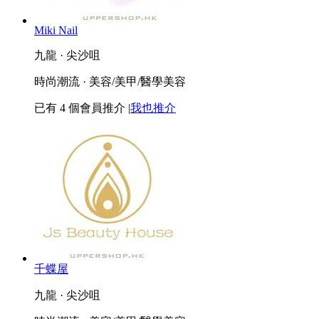
Miki Nail
九龍 · 尖沙咀
時尚潮流 · 美容/美甲/醫學美容
已有
4
個會員推介
|
我也推介
千蝶屋
九龍 · 尖沙咀