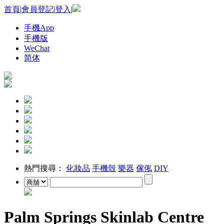
首頁
|
會員登記
|
登入
|
手機App
手機版
WeChat
简体
熱門搜尋：
化妝品
手機殼
樂器
傢俬
DIY
Palm Springs Skinlab Centre