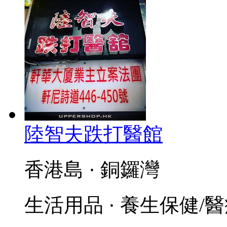
陸智夫跌打醫館
香港島 · 銅鑼灣
生活用品 · 養生保健/