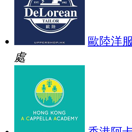
歐陸洋
處
香港阿