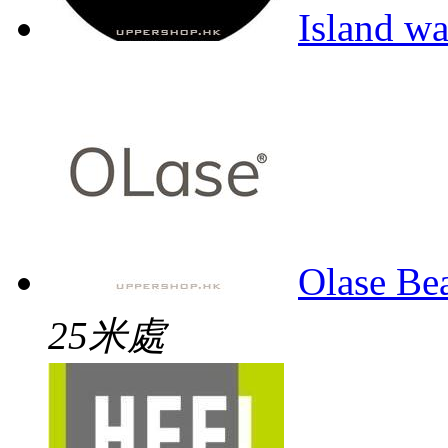
Island w
Olase Be
25米處