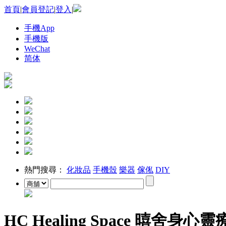
首頁
|
會員登記
|
登入
|
手機App
手機版
WeChat
简体
熱門搜尋：
化妝品
手機殼
樂器
傢俬
DIY
HC Healing Space 暿舍身心