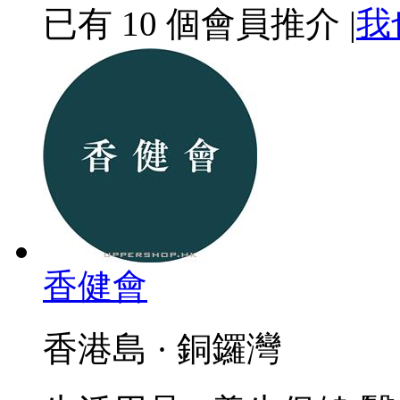
已有
10
個會員推介
|
我
香健會
香港島 · 銅鑼灣