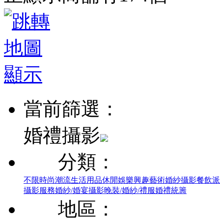
當前篩選：
婚禮攝影
分類：
不限
時尚潮流
生活用品
休閒娛樂
興趣藝術
婚紗攝影
餐飲派
攝影服務
婚紗/婚宴攝影
晚裝/婚紗/禮服
婚禮統籌
地區：