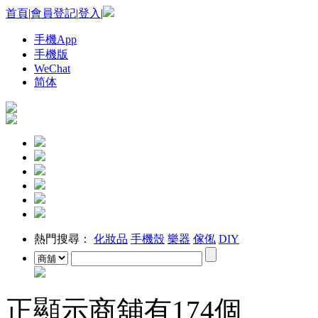
首頁
|
會員登記
|
登入
|
手機App
手機版
WeChat
简体
熱門搜尋：
化妝品
手機殼
樂器
傢俬
DIY
正顯示商舖有
174
個