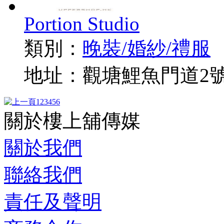
Portion Studio
類別：
晚裝/婚紗/禮服
地址：觀塘鯉魚門道2號
1
2
3
4
5
6
關於樓上舖傳媒
關於我們
聯絡我們
責任及聲明