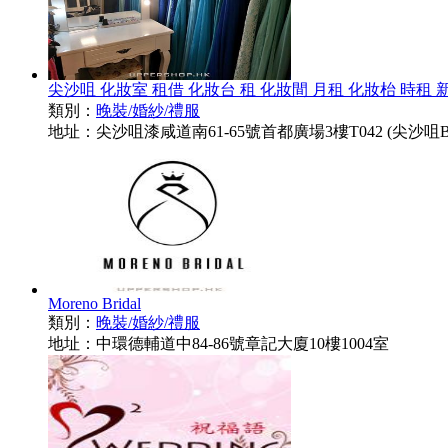
尖沙咀 化妝室 租借 化妝台 租 化妝間 月租 化妝枱 時租 新娘
類別：
晚裝/婚紗/禮服
地址：尖沙咀漆咸道南61-65號首都廣場3樓T042 (尖沙咀B
Moreno Bridal
類別：
晚裝/婚紗/禮服
地址：中環德輔道中84-86號章記大廈10樓1004室