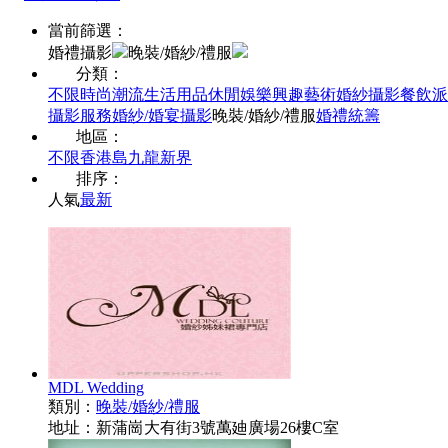
當前篩選：
婚禮攝影
晚裝/婚紗/禮服
分類：
不限
時尚潮流
生活用品
休閒娛樂
興趣藝術
婚紗攝影
餐飲派
攝影服務
婚紗/婚宴攝影
晚裝/婚紗/禮服
婚禮統籌
地區：
不限
香港島
九龍
新界
排序：
人氣
最新
MDL Wedding
類別：
晚裝/婚紗/禮服
地址：新蒲崗大有街3號萬廸廣場26樓C室