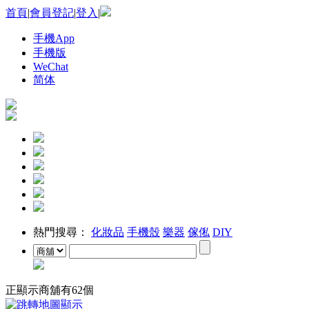
首頁
|
會員登記
|
登入
|
手機App
手機版
WeChat
简体
熱門搜尋：
化妝品
手機殼
樂器
傢俬
DIY
正顯示商舖有
62
個