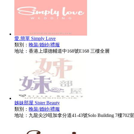
愛.簡單 Simply Love
類別：
晚裝/婚紗/禮服
地址：香港上環德輔道中168號E168 三樓全層
姊妹部屋 Sister Beauty
類別：
晚裝/婚紗/禮服
地址：九龍尖沙咀加拿分道41-43號Solo Building 7樓702