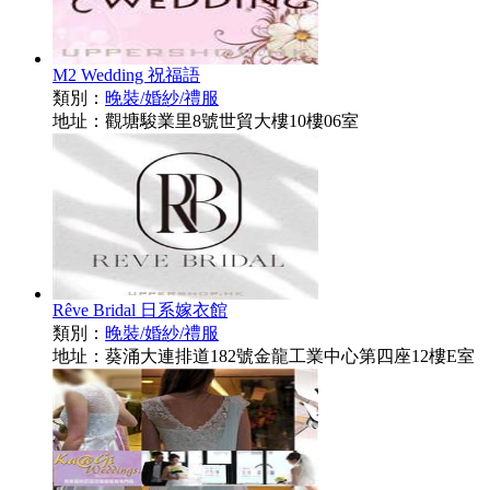
M2 Wedding 祝福語
類別：
晚裝/婚紗/禮服
地址：觀塘駿業里8號世貿大樓10樓06室
Rêve Bridal 日系嫁衣館
類別：
晚裝/婚紗/禮服
地址：葵涌大連排道182號金龍工業中心第四座12樓E室