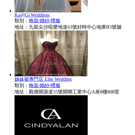
Ka@Gi Weddings
類別：
晚裝/婚紗/禮服
地址：九龍尖沙咀麼地道63號好時中心地庫B5號舖
姊妹裙專門店 Elite Wedding
類別：
晚裝/婚紗/禮服
地址：觀塘開源道55號開聯工業中心A座8樓808室