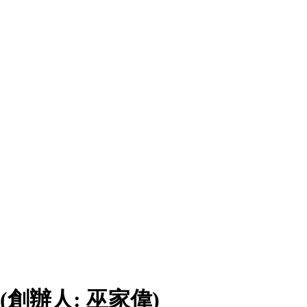
(創辦人: 巫家偉)