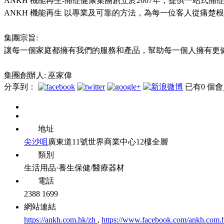
ANKH 機能再生-痛症健康集團創立於2007年，提供一站式
ANKH 機能再生 以專業及可靠的方法，為每一位客人從痛
集團宗旨:
讓每一個家庭都擁有我們的服務和產品，幫助每一個人擁有更
集團創辦人: 巫家偉
分享到：
已有
0
個會
地址
尖沙咀
廣東道11號世界商業中心12樓全層
類別
生活用品·養生保健/醫療器材
電話
2388 1699
網站連結
https://ankh.com.hk/zh
,
https://www.facebook.com/ankh.com.