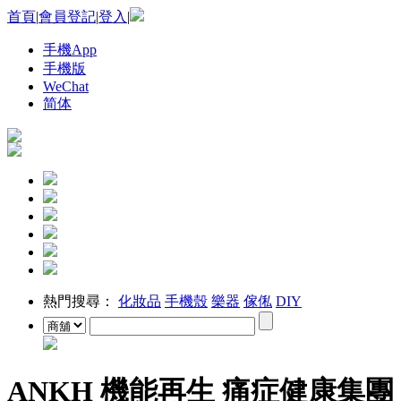
首頁
|
會員登記
|
登入
|
手機App
手機版
WeChat
简体
熱門搜尋：
化妝品
手機殼
樂器
傢俬
DIY
ANKH 機能再生 痛症健康集團 