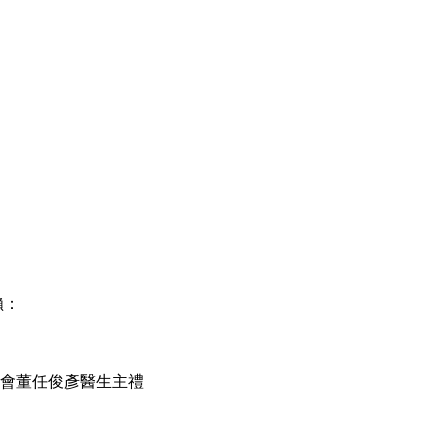
賴：
會董任俊彥醫生主禮