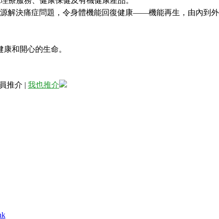
痛症理療服務、健康保健及有機健康產品。
楚根源解決痛症問題，令身體機能回復健康——機能再生，由內到
健康和開心的生命。
員推介
|
我也推介
hk