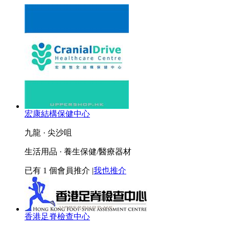
宏康結構保健中心
九龍 · 尖沙咀
生活用品 · 養生保健/醫療器材
已有
1
個會員推介
|
我也推介
香港足脊檢查中心