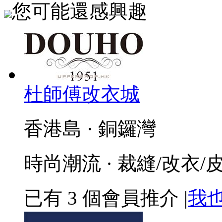
您可能還感興趣
杜師傅改衣城
香港島 · 銅鑼灣
時尚潮流 · 裁縫/改衣/
已有
3
個會員推介
|
我