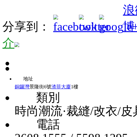
分享到：
介
地址
銅鑼灣
景隆街6號
渣菲大廈
1樓
類別
時尚潮流·裁縫/改衣/
電話