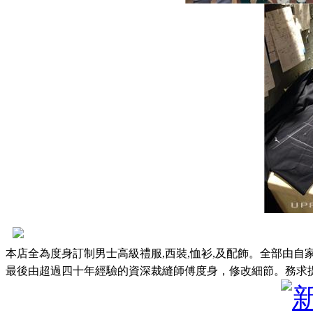
本店全為度身訂制男士高級禮服,西裝,恤衫,及配飾。全部由
最後由超過四十年經驗的資深裁縫師傅度身，修改細節。務求