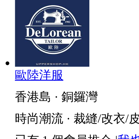
歐陸洋服
香港島 · 銅鑼灣
時尚潮流 · 裁縫/改衣/