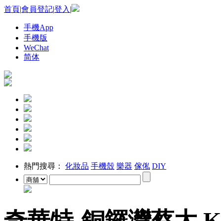
首頁
|
會員登記
|
登入
|
手機App
手機版
WeChat
简体
熱門搜尋：
化妝品
手機殼
樂器
傢俬
DIY
奇華特-銅鑼灣蔡太 KE