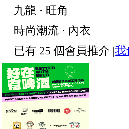
九龍 · 旺角
時尚潮流 · 內衣
已有
25
個會員推介
|
我