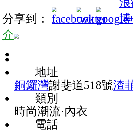
分享到：
介
地址
銅鑼灣
謝斐道518號
渣
類別
時尚潮流·內衣
電話