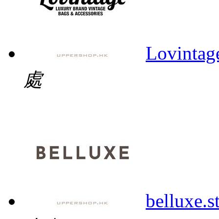
Lovintag
處
belluxe.s