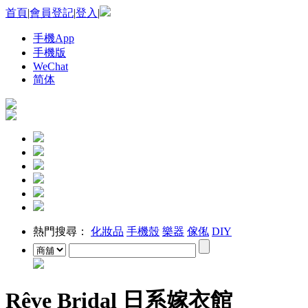
首頁
|
會員登記
|
登入
|
手機App
手機版
WeChat
简体
熱門搜尋：
化妝品
手機殼
樂器
傢俬
DIY
Rêve Bridal 日系嫁衣館