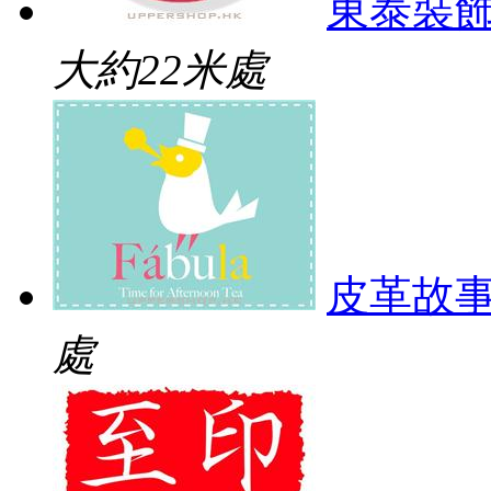
東泰裝
大約22米處
皮革故
處