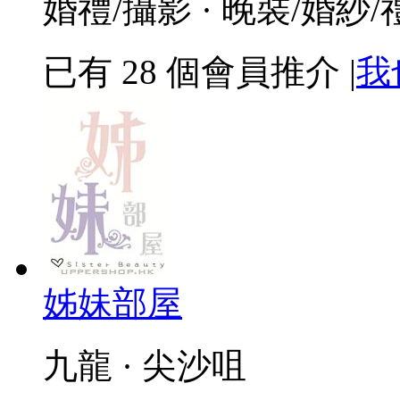
婚禮/攝影 · 晚裝/婚紗/
已有
28
個會員推介
|
我
姊妹部屋
九龍 · 尖沙咀