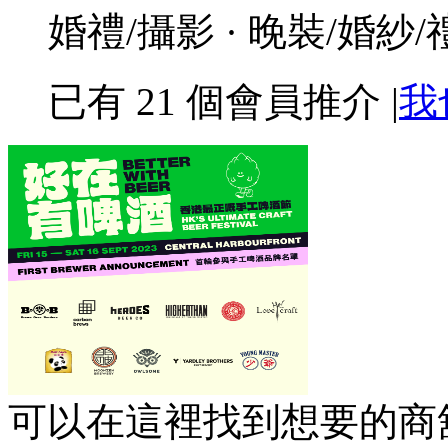
婚禮/攝影 · 晚裝/婚紗/
已有
21
個會員推介
|
我
可以在這裡找到想要的商舖