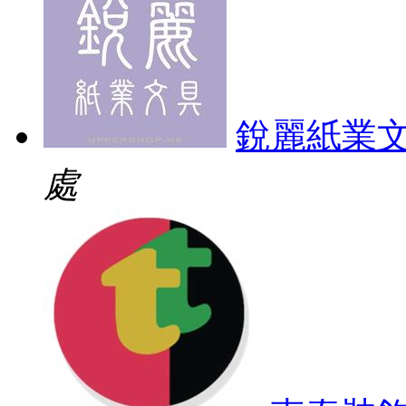
銳麗紙業
處