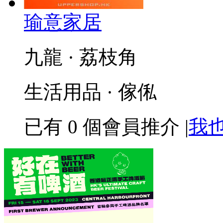
瑜意家居
九龍 · 荔枝角
生活用品 · 傢俬
已有
0
個會員推介
|
我