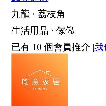
九龍 · 荔枝角
生活用品 · 傢俬
已有
10
個會員推介
|
我