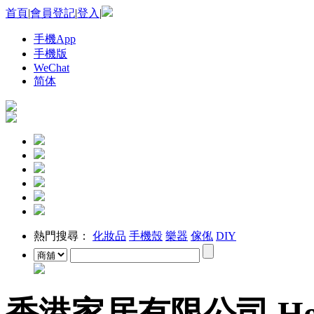
首頁
|
會員登記
|
登入
|
手機App
手機版
WeChat
简体
熱門搜尋：
化妝品
手機殼
樂器
傢俬
DIY
香港家居有限公司 Hong 