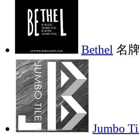
Bethel
名牌
Jumbo 