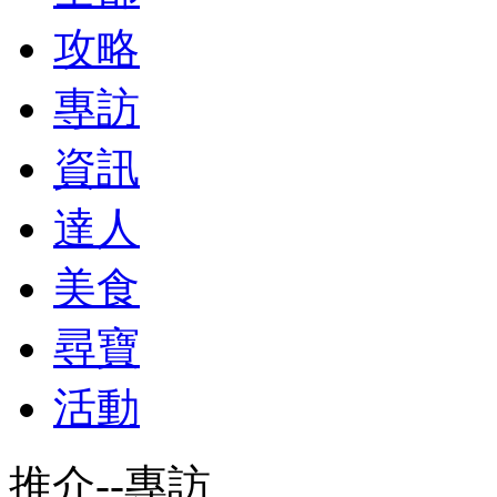
攻略
專訪
資訊
達人
美食
尋寶
活動
推介--專訪