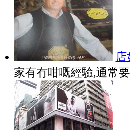
店
家有冇咁嘅經驗,通常要買