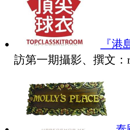
『港
訪第一期攝影、撰文：rL 
泰