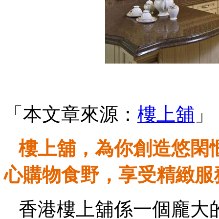
「本文章來源：
樓上舖
」
樓上舖，為你創造悠閑
心購物食野，享受精緻服
香港樓上舖係一個龐大