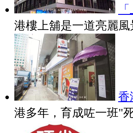
「
港樓上舖是一道亮麗風景
香
港多年，育成咗一班"死硬"