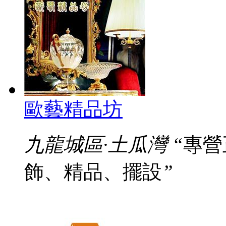
歐藝精品坊
九龍城區·土瓜灣
“
專營
飾、精品、擺設
”