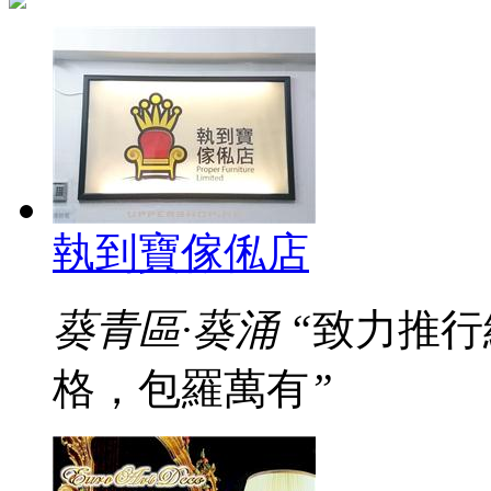
執到寶傢俬店
葵青區·葵涌
“
致力推行
格，包羅萬有
”