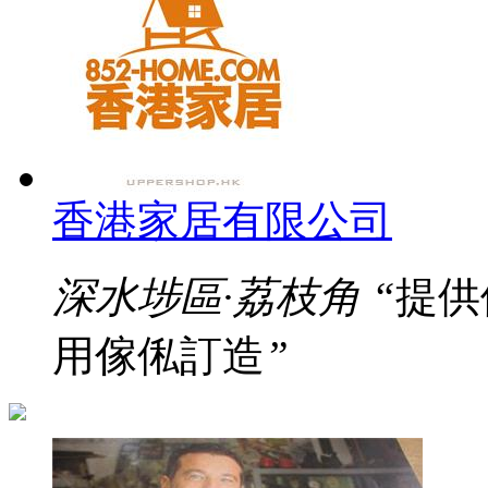
香港家居有限公司
深水埗區·荔枝角
“
提供
用傢俬訂造
”