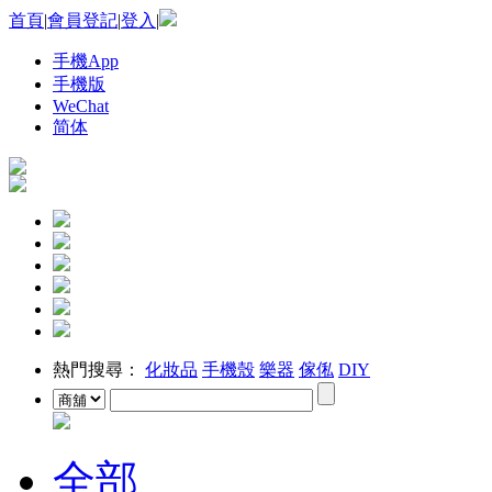
首頁
|
會員登記
|
登入
|
手機App
手機版
WeChat
简体
熱門搜尋：
化妝品
手機殼
樂器
傢俬
DIY
全部