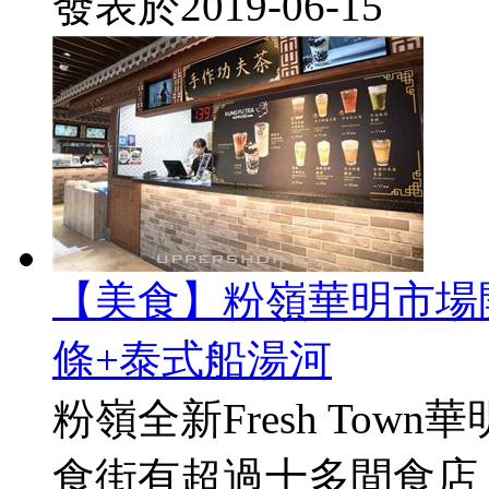
發表於
2019-06-15
【美食】粉嶺華明市場
條+泰式船湯河
粉嶺全新Fresh To
食街有超過十多間食店