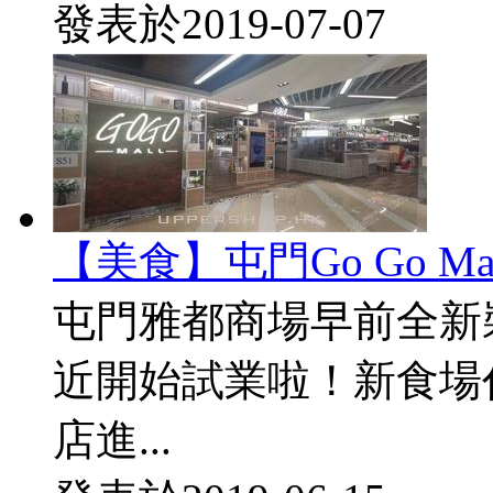
發表於
2019-07-07
【美食】屯門Go Go Ma
屯門雅都商場早前全新裝修
近開始試業啦！新食場
店進...