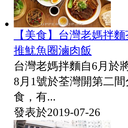
【美食】台灣老媽拌麵
推魷魚圈滷肉飯
台灣老媽拌麵自6月於
8月1號於荃灣開第二
食，有...
發表於
2019-07-26