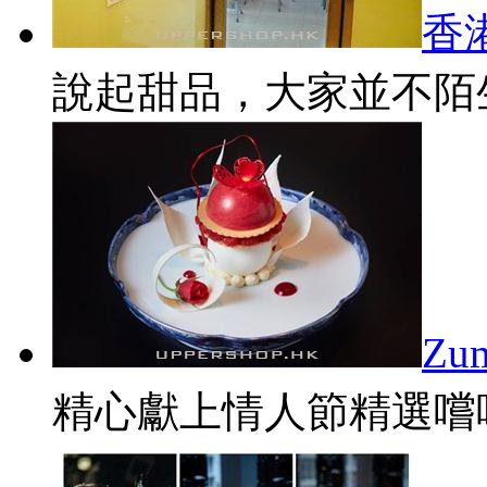
香
說起甜品，大家並不陌生
Z
精心獻上情人節精選嚐味菜