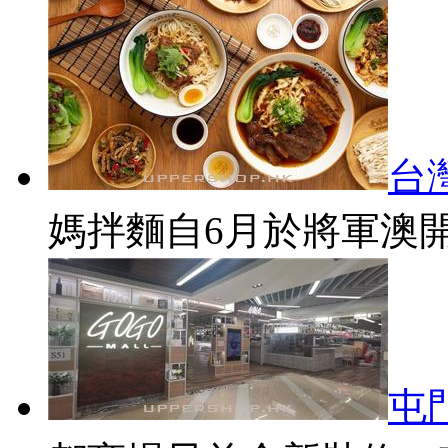
台
媽拌麵自6月於將軍澳開
屯門