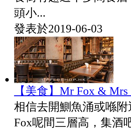
頭小...
發表於
2019-06-03
【美食】Mr Fox & M
相信去開鰂魚涌或喺附近返
Fox呢間三層高，集