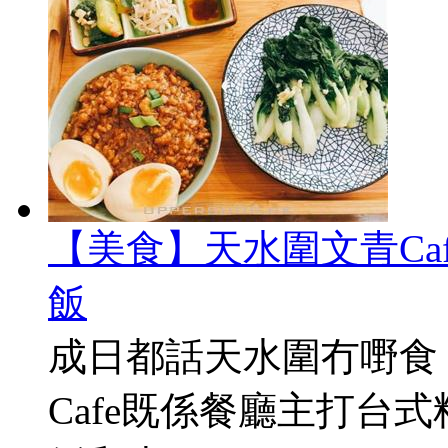
【美食】天水圍文青Ca
飯
成日都話天水圍冇嘢食
Cafe既係餐廳主打台