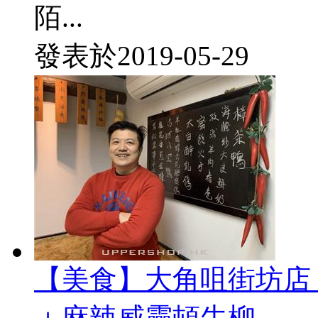
陌...
發表於
2019-05-29
【美食】大角咀街坊店
＋麻辣威靈頓牛柳