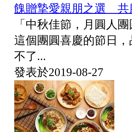
餽贈摯愛親朋之選 共
「中秋佳節，月圓人團
這個團圓喜慶的節日，
不了...
發表於
2019-08-27