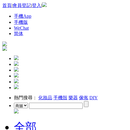
首頁
|
會員登記
|
登入
|
手機App
手機版
WeChat
简体
熱門搜尋：
化妝品
手機殼
樂器
傢俬
DIY
全部