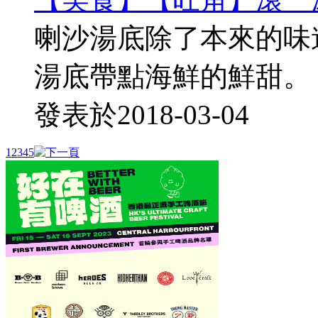
喇沙湯底除了本來的味
湯底帶點海鮮的鮮甜。 
發表於
2018-03-04
1
2
3
4
5