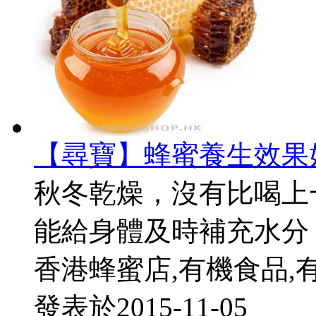
【尋寶】蜂蜜養生效果
秋冬乾燥，沒有比喝上
能給身體及時補充水分，
香港蜂蜜店,有機食品,
發表於
2015-11-05