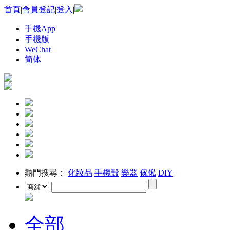
首頁
|
會員登記
|
登入
|
手機App
手機版
WeChat
简体
熱門搜尋：
化妝品
手機殼
樂器
傢俬
DIY
全部