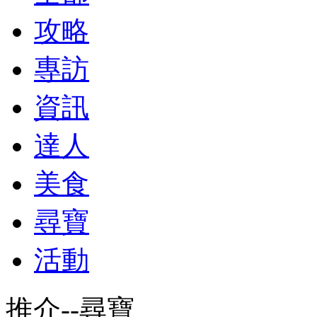
攻略
專訪
資訊
達人
美食
尋寶
活動
推介--尋寶