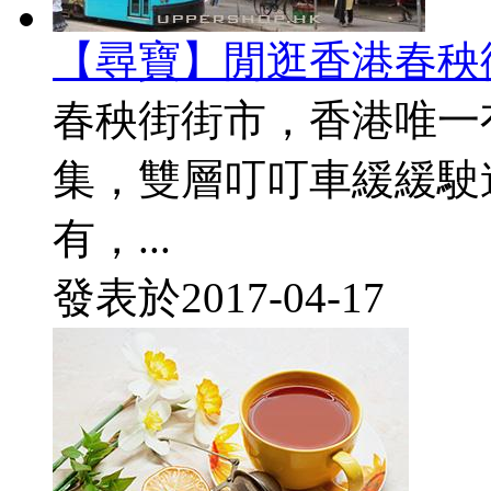
【尋寶】閒逛香港春秧
春秧街街市，香港唯一
集，雙層叮叮車緩緩駛
有，...
發表於
2017-04-17