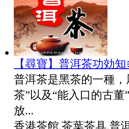
【尋寶】普洱茶功効知
普洱茶是黑茶的一種，
茶”以及“能入口的古董
放...
香港茶館,茶葉茶具,普