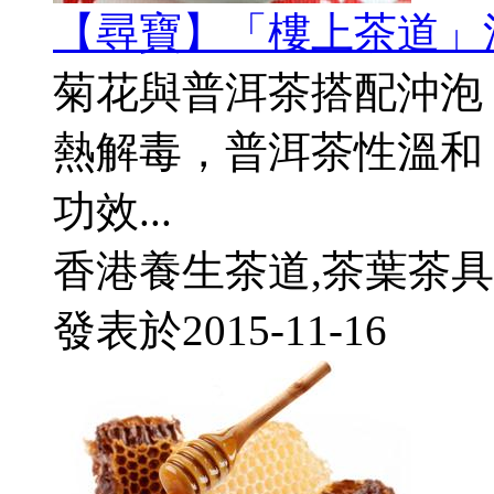
【尋寶】「樓上茶道」
菊花與普洱茶搭配沖泡
熱解毒，普洱茶性溫和
功效...
香港養生茶道,茶葉茶具
發表於
2015-11-16