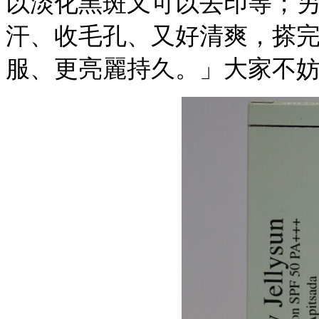
以淡化黑斑又可以去印等；另外J
汗、收毛孔、又好清爽，搽完
服、更亮麗持久。」大家不妨試