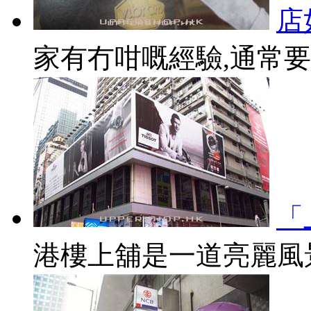
店
家有冇咁嘅經驗,通常要買
「
港樓上舖是一道亮麗風景