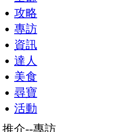
攻略
專訪
資訊
達人
美食
尋寶
活動
推介--專訪