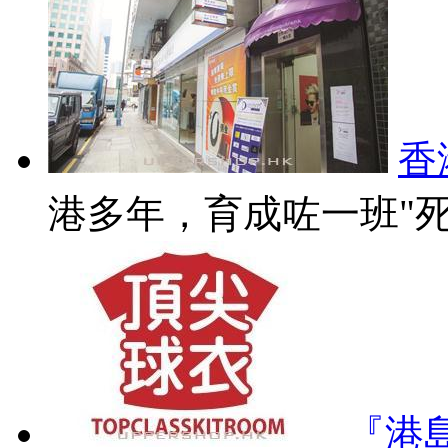
香
港多年，育成咗一班"死硬"
『港