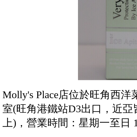
Molly's Place
店位於
旺角西洋
室
(
旺角港鐵站
D3
出口，近亞
上
)，營業時間：
星期一至日 16: