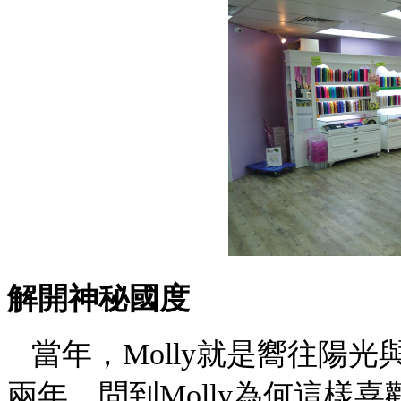
解開神秘國度
當年，Molly就是嚮往陽
兩年，問到Molly為何這樣