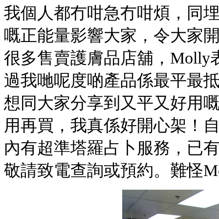
我個人都冇咁急冇咁煩，同
嘅正能量影響大家，令大家
很多售賣護膚品店舖，Moll
過我哋呢度啲產品係最平最
想同大家分享到又平又好用
用再買，我真係好開心架！
內有超準塔羅占卜服務，已
敬請致電查詢或預約。難怪
M