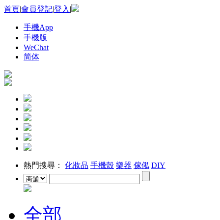
首頁
|
會員登記
|
登入
|
手機App
手機版
WeChat
简体
熱門搜尋：
化妝品
手機殼
樂器
傢俬
DIY
全部