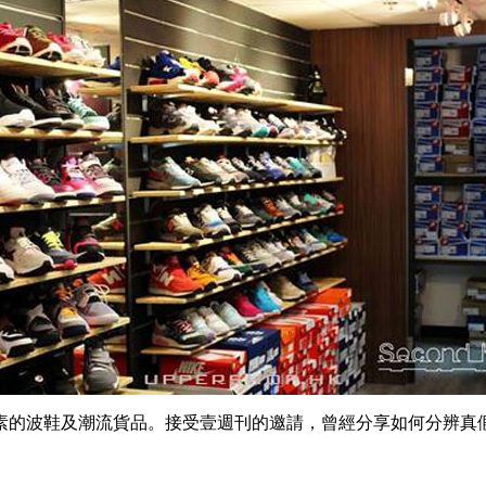
素的波鞋及潮流貨品。接受壹週刊的邀請，曾經分享如何分辨真