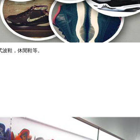
式波鞋，休閒鞋等。