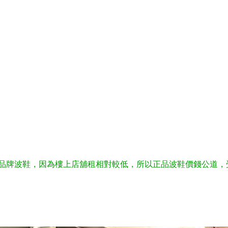
牌波鞋，因為樓上店舖租相對較低，所以正品波鞋價錢公道，