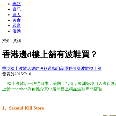
專訪
資訊
達人
美食
尋寶
活動
推介--資訊
香港邊d樓上舖有波鞋買？
香港樓上波鞋店
波鞋波衫
運動用品
運動健身
波鞋樓上舖
發表於
2015/7/10
樓上波鞋店一般從日本，美國，台灣，歐洲等地引入高質素品
上舖uppershop為你推介其中幾間樓上精品波鞋專門店啦！
1、Second Kill Store