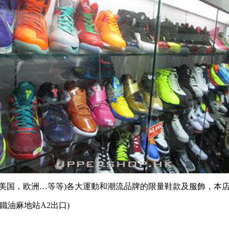
，美国，欧洲…等等)各大運動和潮流品牌的限量鞋款及服飾，本店
地鐵油麻地站A2出口)