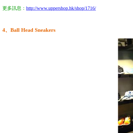
更多訊息：
http://www.uppershop.hk/shop/1716/
4、Ball Head Sneakers