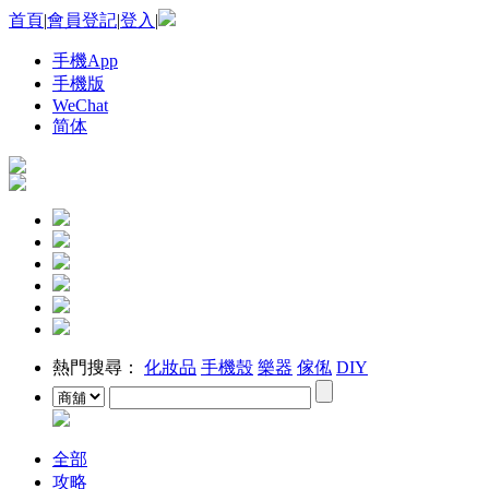
首頁
|
會員登記
|
登入
|
手機App
手機版
WeChat
简体
熱門搜尋：
化妝品
手機殼
樂器
傢俬
DIY
全部
攻略