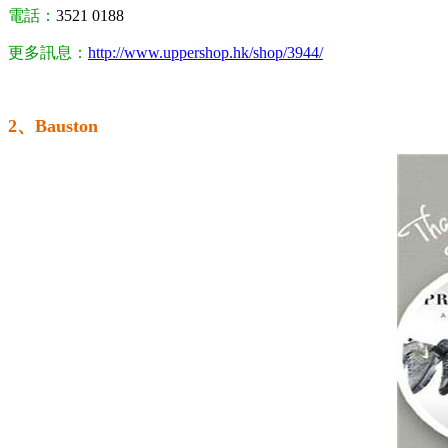
電話：
3521 0188
更多訊息：
http://www.uppershop.hk/shop/3944/
2、Bauston