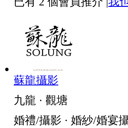
已有
2
個會員推介
|
我
蘇龍攝影
九龍 · 觀塘
婚禮/攝影 · 婚紗/婚宴