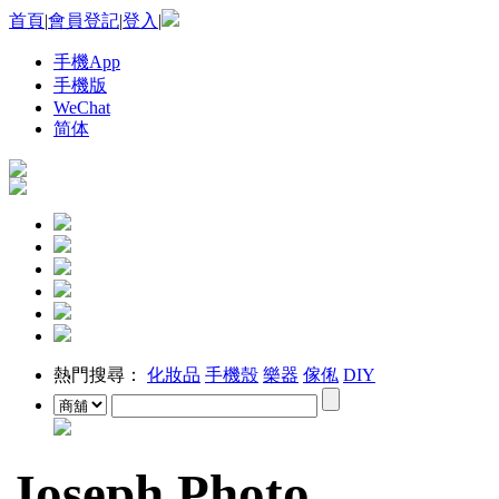
首頁
|
會員登記
|
登入
|
手機App
手機版
WeChat
简体
熱門搜尋：
化妝品
手機殼
樂器
傢俬
DIY
Joseph Photo