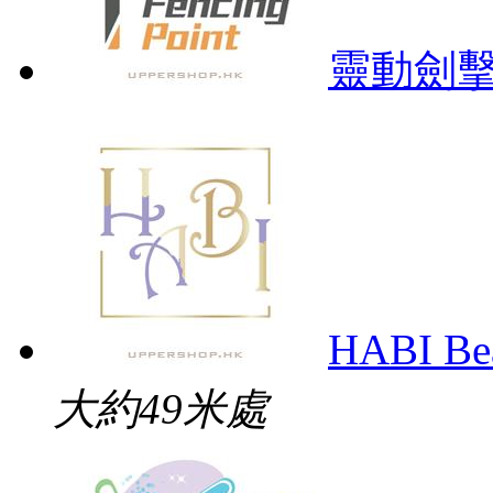
靈動劍
HABI Be
大約49米處