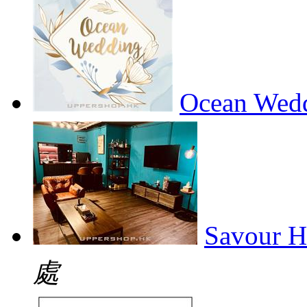
Ocean Wedd
Savour H
處