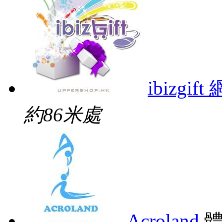
ibizgi
約86米處
Acroland