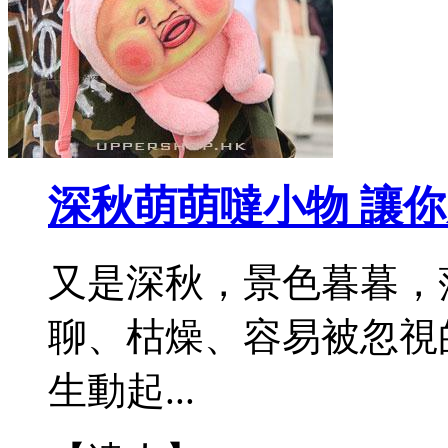
深秋萌萌噠小物 讓
又是深秋，景色暮暮，
聊、枯燥、容易被忽視
生動起...