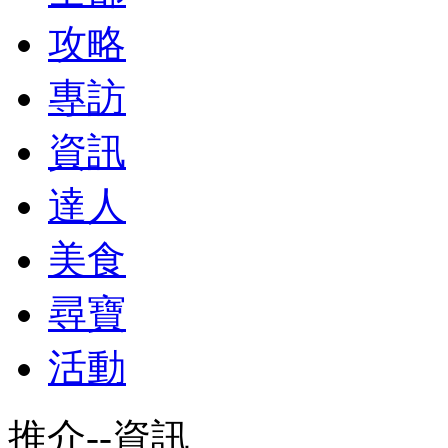
攻略
專訪
資訊
達人
美食
尋寶
活動
推介--資訊