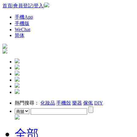
首頁
|
會員登記
|
登入
|
手機App
手機版
WeChat
简体
熱門搜尋：
化妝品
手機殼
樂器
傢俬
DIY
全部