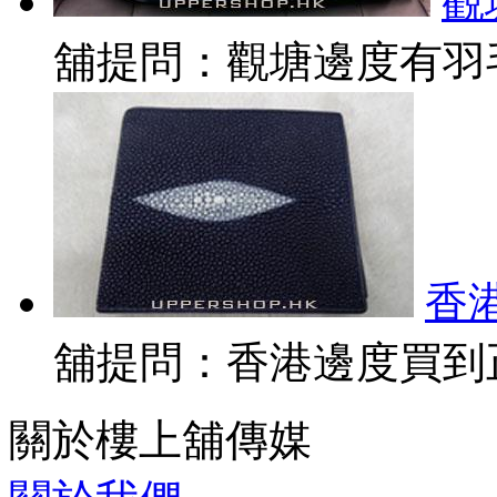
觀
舖提問：觀塘邊度有羽毛球
香
舖提問：香港邊度買到正
關於樓上舖傳媒