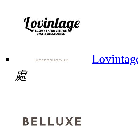
Lovintag
處