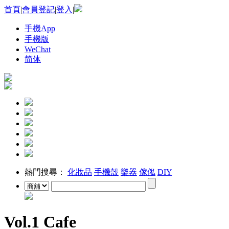
首頁
|
會員登記
|
登入
|
手機App
手機版
WeChat
简体
熱門搜尋：
化妝品
手機殼
樂器
傢俬
DIY
Vol.1 Cafe