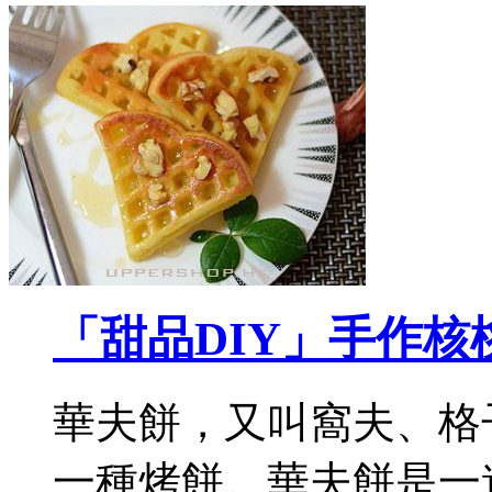
「甜品DIY」手作核
華夫餅，又叫窩夫、格
一種烤餅。華夫餅是一