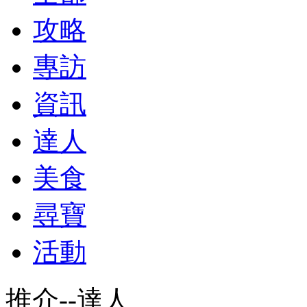
攻略
專訪
資訊
達人
美食
尋寶
活動
推介--達人