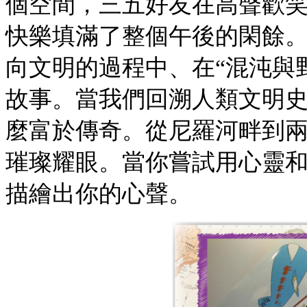
個空間，三五好友在高聲歡
快樂填滿了整個午後的閑餘
向文明的過程中、在“混沌與
故事。當我們回溯人類文明
麼富於傳奇。從尼羅河畔到
璀璨耀眼。當你嘗試用心靈
描繪出你的心聲。