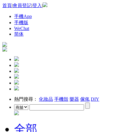
首頁
|
會員登記
|
登入
|
手機App
手機版
WeChat
简体
熱門搜尋：
化妝品
手機殼
樂器
傢俬
DIY
全部