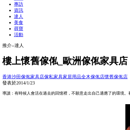
專訪
資訊
達人
美食
尋寶
活動
推介--達人
樓上懷舊傢俬_歐洲傢俬家具店
香港沙田傢俬家具店
傢私家具
家居用品
全木傢俬店
懷舊傢俬店
發表於
2014/1/23
導讀：有時候人會活在過去的回憶裡，不願意走出自己適應了的環境。