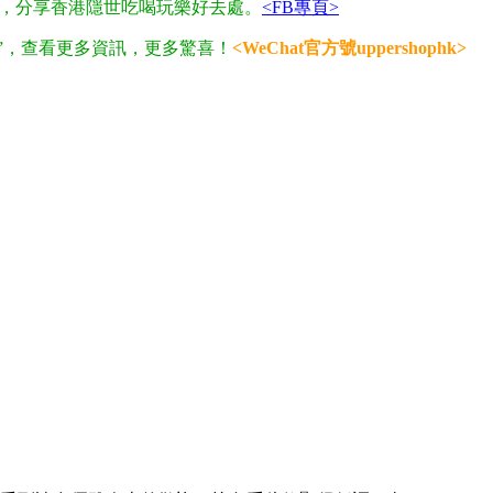
折扣，分享香港隱世吃喝玩樂好去處。
<FB專頁>
phk”，查看更多資訊，更多驚喜！
<WeChat官方號uppershophk>