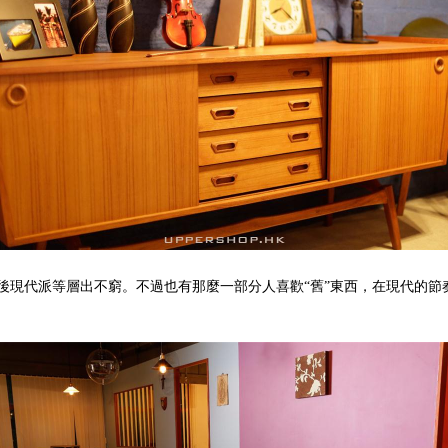
現代派等層出不窮。不過也有那麼一部分人喜歡“舊”東西，在現代的節