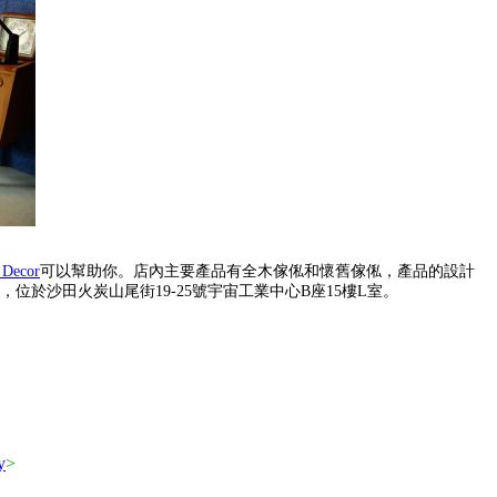
 Decor
可以幫助你。店內主要產品有全木傢俬和懷舊傢俬，產品的設計
Decor，位於沙田火炭山尾街19-25號宇宙工業中心B座15樓L室。
y
>