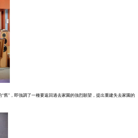
的“舊”，即強調了一種要返回過去家園的強烈願望，提出重建失去家園的