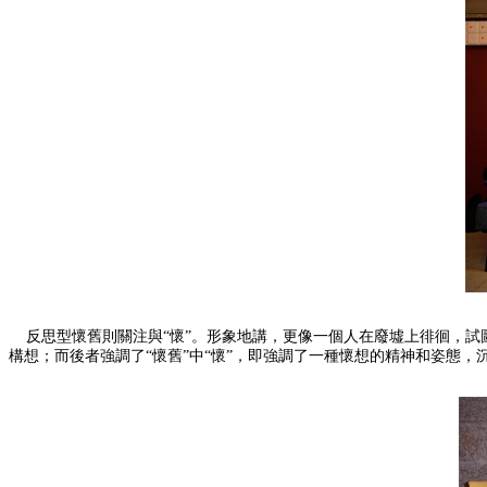
反思型懷舊則關注與“懷”。形象地講，更像一個人在廢墟上徘徊，試圖
構想；而後者強調了“懷舊”中“懷”，即強調了一種懷想的精神和姿態