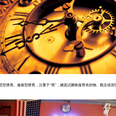
型懷舊。修復型懷舊，注重于“舊”，總是試圖恢復舊有的物、觀念或習