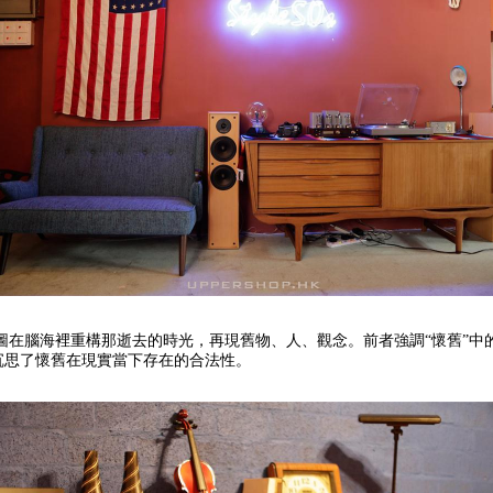
在腦海裡重構那逝去的時光，再現舊物、人、觀念。前者強調“懷舊”中
，沉思了懷舊在現實當下存在的合法性。