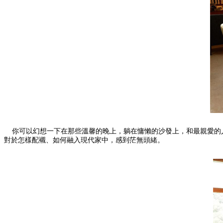
你可以幻想一下在那些溫馨的晚上，躺在慵懶的沙發上，和最親愛的人
對於怎樣配襯、如何融入現代家中，感到茫無頭緒。