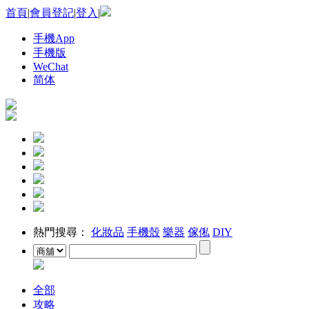
首頁
|
會員登記
|
登入
|
手機App
手機版
WeChat
简体
熱門搜尋：
化妝品
手機殼
樂器
傢俬
DIY
全部
攻略