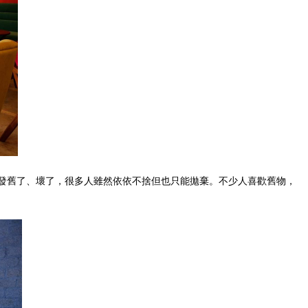
發舊了、壞了，很多人雖然依依不捨但也只能拋棄。不少人喜歡舊物，