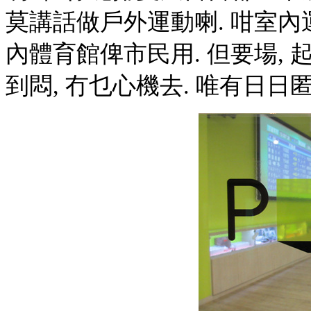
莫講話做戶外運動喇. 咁室內
內體育館俾市民用. 但要場, 
到悶, 冇乜心機去. 唯有日日