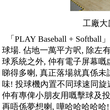
工廠大
「
PLAY Baseball + Softball
」
球場. 佔地一萬平方呎, 除左
球系統之外, 仲有電子屏幕嘅
睇得多喇, 真正落場就真係未
味! 投球機內置不同球速同旋速
仲有專俾小朋友用嘅擊球及投
再唔係夢想喇, 嘩哈哈哈哈哈! 