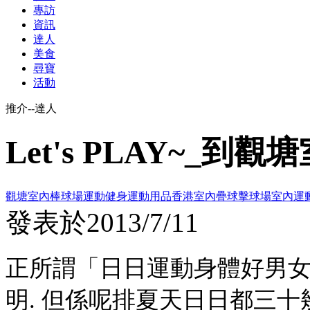
專訪
資訊
達人
美食
尋寶
活動
推介--達人
Let's PLAY~_
觀塘室內棒球場
運動健身
運動用品
香港室內疊球擊球場
室內運
發表於
2013/7/11
正所謂「日日運動身體好男女
明. 但係呢排夏天日日都三十