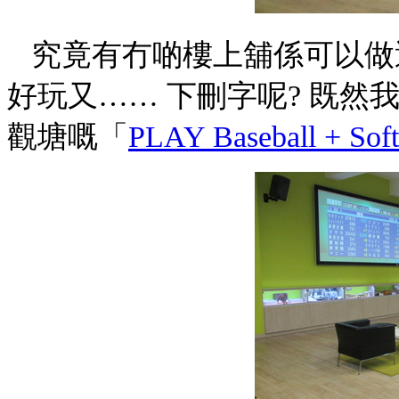
究竟有冇啲樓上舖係可以做
好玩又…… 下刪字呢? 既然
觀塘嘅「
PLAY Baseball + Soft