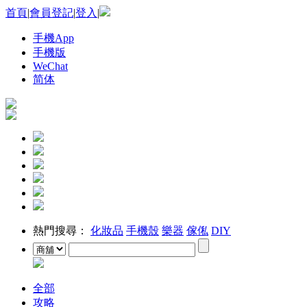
首頁
|
會員登記
|
登入
|
手機App
手機版
WeChat
简体
熱門搜尋：
化妝品
手機殼
樂器
傢俬
DIY
全部
攻略