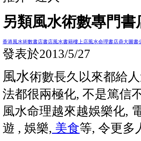
另類風水術數專門書
香港風水術數書店
書店
風水書籍樓上店
風水命理書店
鼎大圖書
發表於
2013/5/27
風
水
術數長久以來都給人
法都很兩極化, 不是篤信不
風水命理越來越娛樂化,
遊 , 娛樂,
美食
等, 令更