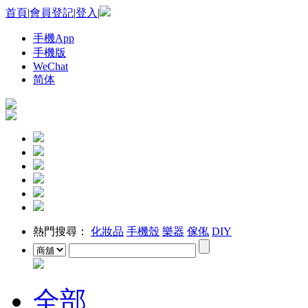
首頁
|
會員登記
|
登入
|
手機App
手機版
WeChat
简体
熱門搜尋：
化妝品
手機殼
樂器
傢俬
DIY
全部