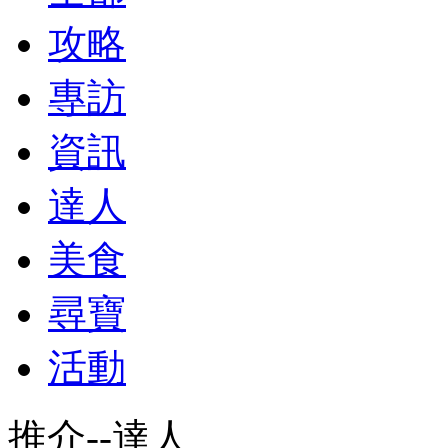
攻略
專訪
資訊
達人
美食
尋寶
活動
推介--達人